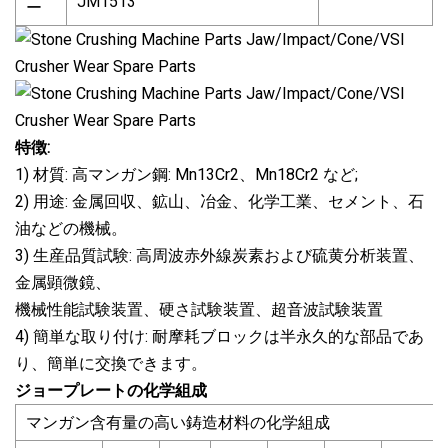
JM1513
ー
特徴:
1) 材質: 高マンガン鋼: Mn13Cr2、Mn18Cr2 など;
2) 用途: 金属回収、鉱山、冶金、化学工業、セメント、石
油などの機械。
3) 生産品質試験: 高周波赤外線炭素および硫黄分析装置、
金属顕微鏡、
機械性能試験装置、硬さ試験装置、超音波試験装置
4) 簡単な取り付け: 耐摩耗ブロックは半永久的な部品であ
り、簡単に交換できます。
ジョープレートの化学組成
マンガン含有量の高い鋳造材料の化学組成