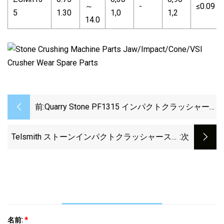
～
-
≤0.09
5
1.30
1,0
1,2
14.0
前:
Quarry Stone PF1315 インパクトクラッシャー
部品メーカー、石英サプライヤー
Telsmith ストーンインパクトクラッシャースペ
:次
アパーツ、キャストインパクトバー
名前:
*