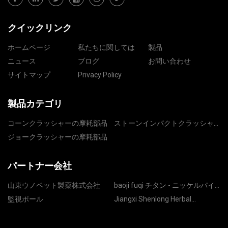
クイックリンク
ホームページ
私たちに関しては
製品
ニュース
ブログ
お問い合わせ
サイトマップ
Privacy Policy
製品カテゴリ
コーンクラッシャーの摩耗部品
ストーンインパクトクラッシャ
ー部品
ジョークラッシャーの摩耗部品
パートナー会社
山東ウノベット製薬株式会社
baoji fuqi チタン - ニッケルパイ
プフィッティング Co.、 Ltd
監視ポール
Jiangxi Shenlong Herbal
Medicine Co.、Ltd