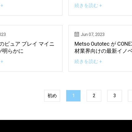
、マット カルドナ バー
スドリルリグをCONEX
+
続きを読む +
セレブレーション、その
023
Jun 07, 2023
th のピュア プレイ マイニ
Metso Outotec が CON
が明らかに
材業界向けの最新イノ
と製品を紹介
+
続きを読む +
初め
1
2
3