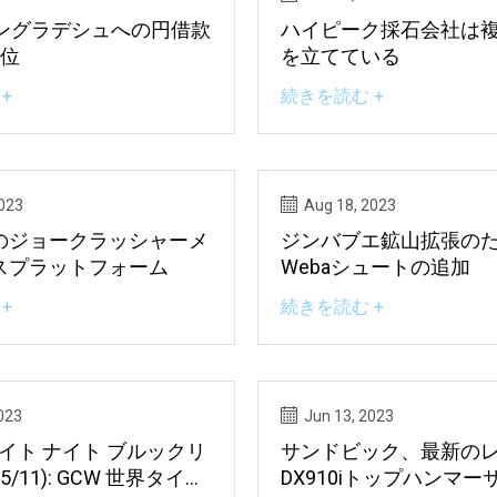
バングラデシュへの円借款
ハイピーク採石会社は
2位
を立てている
+
続きを読む +
2023
Aug 18, 2023
のジョークラッシャーメ
ジンバブエ鉱山拡張の
スプラットフォーム
Webaシュートの追加
+
続きを読む +
023
Jun 13, 2023
ァイト ナイト ブルックリ
サンドビック、最新の
5/11): GCW 世界タイト
DX910iトップハンマ