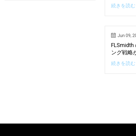
ル マッチ
続きを読む 
スデー 
他
Jun 09, 2
FLSmid
ング戦略
続きを読む 