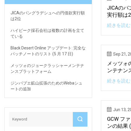
JICAの
JICAのバングラデシュへの円借款実行額
実行額は
は2位
続きを読む 
ハイピーク採石会社は複数の計画を立て
ている
Black Desert Online アップデート: 完全な
パッチノートのリスト (5 月 17 日)
Sep 21, 
メッツォ
メッツォのジョークラッシャーメンテナ
ンテナン
ンスプラットフォーム
続きを読む 
ジンバブエ鉱山拡張のためのWebaシュ
ートの追加
Jun 13, 2
GCW フ
ンの結果 (