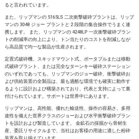
ると言われています。
また、リップマンの 5165LS 二次衝撃破砕プラントは、リップ
マンの 3048 ジョー プラントと 2 段階の集合操作でうまく連
携します。 また、リップマンの 4248LP 一次衝撃破砕プラン
トの削減率の向上により、トン当たりのコストを削減しなが
ら高品質で均一な製品が生産されます。
定置式破砕機、スキッドマウント式、ポータブルまたは移動
式破砕プラント、または完全なターンキー破砕ステーション
のいずれであっても、リップマンのジョー破砕、衝撃破砕お
よび供給装置の全製品は、最も過酷な環境でも確実に動作す
るように設計および構築されており、代表と支持によって裏
付けられています。サポートは世界中にあります。
リップマンは、高性能、優れた輸送性、操作の容易さ、多用
途性を備えた世界クラスのジョーおよび水平衝撃破砕プラン
トを設計および製造しています。 金鉱石の採掘から骨材生
産、委託リサイクルまで、当社はお客様の用途に適した粉砕
装置を取り揃えています。