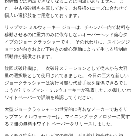
粉砕機では満足できなくなることは間違いありません。 ま
た、中古粉砕機も在庫しており、お客様のニーズに合わせて
幅広い選択肢をご用意しております。
リップマン ミルウォーキー ジョーは、チャンバー内で材料を
移動させるのに重力のみに依存しないオーバーヘッド偏心タ
イプのジョー クラッシャーです。 その代わりに、スイングジ
ョーの内向きおよび下向きの偏心運動によって生じる強制給
餌動作が提供されます。
旋回式破砕機は、一次破砕ステーションとして従来から大容
量の選択肢として使用されてきました。 今日の巨大な新しい
ジョークラッシャーは実行可能な代替手段を提供できるでし
ょうか? リップマン・ミルウォーキーが発表したこの新しいホ
ワイトペーパーで詳細を確認してください。
大型ジョークラッシャーの世界的に有名なメーカーであるリ
ップマン ミルウォーキーは、マイニング テクノロジーに関す
る 2 冊の無料ホワイト ペーパーをリリースしました。
ティモク鉱床は、セルビアの東側、ボル鉱山複合体から約