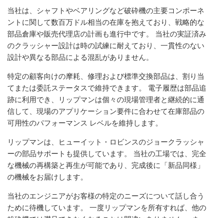
当社は、シャフトやベアリングなど破砕機の主要コンポーネ
ントに関して数百万ドル相当の在庫を抱えており、戦略的な
部品倉庫や販売代理店の計画も進行中です。 当社の実証済み
のクラッシャー設計は時の試練に耐えており、一貫性のない
設計や異なる部品による混乱がありません。
特定の顧客向けの摩耗、修理および標準交換部品は、割り当
てまたは委託ステータスで維持できます。 電子履歴は部品追
跡に利用でき、リップマンは個々の現場管理者と継続的に通
信して、現場のアプリケーション要件に合わせて在庫部品の
可用性のパフォーマンス レベルを維持します。
リップマンは、ヒューイット・ロビンスのジョークラッシャ
ーの部品サポートも提供しています。 当社の工場では、完全
な機械の再構築と再生が可能であり、完成後に「新品同様」
の機械をお届けします。
当社のエンジニアがお客様の特定のニーズについて話し合う
ために待機しています。 一度リップマンを所有すれば、他の